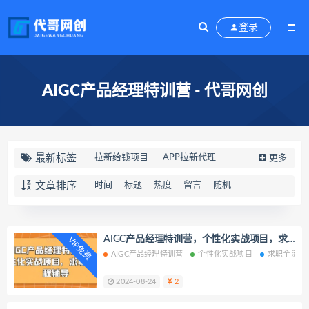
登录
AIGC产品经理特训营 - 代哥网创
最新标签
拉新给钱项目
APP拉新代理
更多
卡多多代理
卡多多推广
急速
文章排序
时间
标题
热度
留言
随机
平板
热流
图像
大类
头部
记忆
妙法
白新
感人
营养师
锋芒
朝露
小黄鱼
蜂箱
全开
AIGC产品经理特训营，个性化实战项目，求
VIP免费
职全流程辅导携手抖音号运营
AIGC产品经理特训营
个性化实战项目
求职全流程
母女
纯白
老祖宗
壮锦
周易
月工资
猛兽
药王
本金
节日
2024-08-24
2
小院
饮食
甜美
大市场