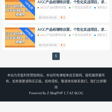
AIGC产品经理特训营，个性化实战项目，求
VIP免费
美容院
讲师
来客
卡特
清晰
职全流程辅导携手抖音号运营
AIGC产品经理特训营
个性化实战项目
求职全流程
易爆
图表
海报
绝密
平面设计
浅显
主流
电脑打字
2024-08-06
2
运动会
中国经济
钱袋
音高
AIGC产品经理特训营，个性化实战项目，求
VIP免费
短平快
硬实
粒子
光斑
声色
职全流程辅导联合抖音号运营
AIGC产品经理特训营
个性化实战项目
求职全流程
图拉
证书
上方
连环
先导
2024-08-06
2
成果
书简
比价
周期
今年
股市行情
连续剧
投手
矩形
1
哲学
图文并茂
管带
成功人士
建模
交互
极为
礼拜
手段
本站为非盈利性赞助网站，本站所有课程来自互联网，版权属原著所
海量
地图
慢慢
培训资料
有，如有需要请购买正版。如有侵权，敬请来信联系我们，我们立即删
即刻
短篇小说
量产
剧场
除
舞台
点评
民族
船长
和谐
Powered By
Z-BlogPHP 1.7.4
Z-BLOG
内幕
统统
能力强
肯干
史诗
票券
金笔
号头
插图