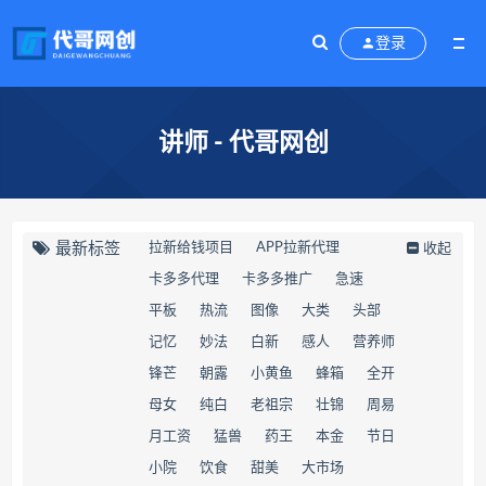
登录
讲师 - 代哥网创
最新标签
拉新给钱项目
APP拉新代理
收起
卡多多代理
卡多多推广
急速
平板
热流
图像
大类
头部
记忆
妙法
白新
感人
营养师
锋芒
朝露
小黄鱼
蜂箱
全开
母女
纯白
老祖宗
壮锦
周易
月工资
猛兽
药王
本金
节日
小院
饮食
甜美
大市场