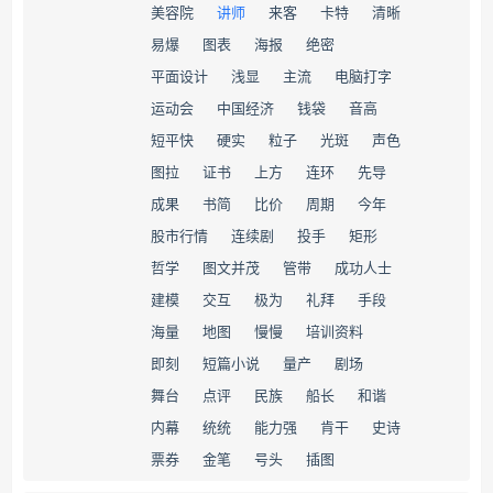
美容院
讲师
来客
卡特
清晰
易爆
图表
海报
绝密
平面设计
浅显
主流
电脑打字
运动会
中国经济
钱袋
音高
短平快
硬实
粒子
光斑
声色
图拉
证书
上方
连环
先导
成果
书简
比价
周期
今年
股市行情
连续剧
投手
矩形
哲学
图文并茂
管带
成功人士
建模
交互
极为
礼拜
手段
海量
地图
慢慢
培训资料
即刻
短篇小说
量产
剧场
舞台
点评
民族
船长
和谐
内幕
统统
能力强
肯干
史诗
票券
金笔
号头
插图