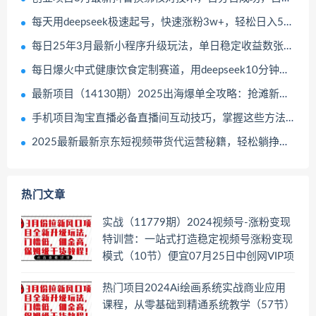
每天用deepseek极速起号，快速涨粉3w+，轻松日入5张+暴力玩法03-24冒泡网
每日25年3月最新小程序升级玩法，单日稳定收益数张，风口项目，一个手机轻松操作【揭秘】03-24冒泡网
每日爆火中式健康饮食定制赛道，用deepseek10分钟制作，单条视频100w浏览，单日变现多张03-24冒泡网
最新项目（14130期）2025出海爆单全攻略：抢滩新风口定位+四步营收法+六阶实操流程03-24中创网
手机项目淘宝直播必备直播间互动技巧，掌握这些方法下一个头部主播就是你03-24冒泡网
2025最新最新京东短视频带货代运营秘籍，轻松躺挣【揭秘】03-24冒泡网
热门文章
实战（11779期）2024视频号-涨粉变现
特训营：一站式打造稳定视频号涨粉变现
模式（10节）便宜07月25日中创网VIP项
目
热门项目2024Ai绘画系统实战商业应用
课程，从零基础到精通系统教学（57节）