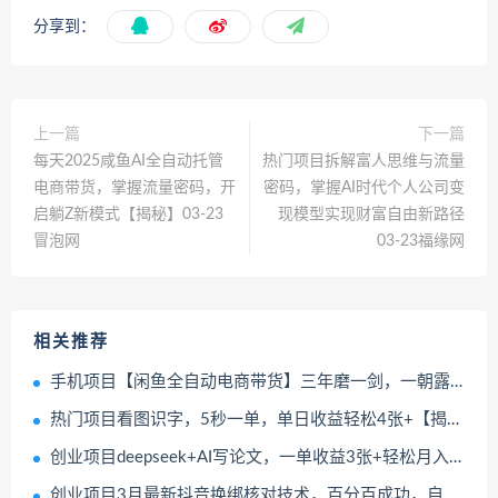
分享到：
上一篇
下一篇
每天2025咸鱼AI全自动托管
热门项目拆解富人思维与流量
电商带货，掌握流量密码，开
密码，掌握AI时代个人公司变
启躺Z新模式【揭秘】03-23
现模型实现财富自由新路径
冒泡网
03-23福缘网
相关推荐
手机项目【闲鱼全自动电商带货】三年磨一剑，一朝露锋芒，长期稳定项目，单日稳定变现5张【揭秘】03-24冒泡网
热门项目看图识字，5秒一单，单日收益轻松4张+【揭秘】03-24冒泡网
创业项目deepseek+AI写论文，一单收益3张+轻松月入过W，目前旺季03-24冒泡网
创业项目3月最新抖音换绑核对技术，百分百成功，自测03-24冒泡网