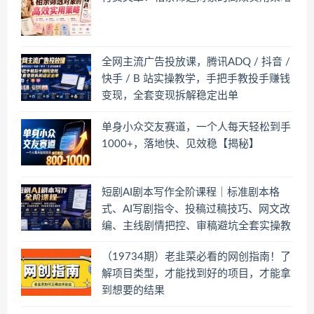
全网主流广告投放课，腾讯ADQ / 抖音 /
快手 / B 站实操教学，手把手教投手赚钱
变现，全套变现拆解稳定出单
单身小众交友赛道，一个人每天轻松到手
1000+，落地快、见效稳【揭秘】
短剧AI剧本写作全阶课程｜标准剧本格
式、AI写剧指令、投稿过稿技巧、网文改
编、主线剧情把控、审稿避坑全套实操教
学
（19734期）老韭菜必看的网创指南！了
解项目类型，才能找到好的项目，才能拿
到想要的结果