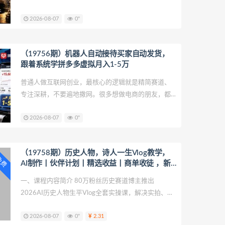
他们虽然也有这方面的需求，但是一旦对方开始跟自
2026-08-07
0"
己纠缠、开始干扰自己的事业了，他们就会果断 放
弃。
（19756期）机器人自动接待买家自动发货，
跟着系统学拼多多虚拟月入1-5万
普通人做互联网创业，最核心的逻辑就是精简赛道、
专注深耕，不要遍地撒网。很多想做电商的朋友，都
存在资金不足、没有货源优势、缺少专业运营团队的
2026-08-07
0"
问题，加上全职上班、时间有限，一个人根本没办法
启动传统电商项目
（19758期）历史人物，诗人一生Vlog教学，
P免费
AI制作丨伙伴计划丨精选收益丨商单收徒 ，新
领域红利期，抓紧做
一、课程内容简介 80万粉丝历史赛道博主推出
2026AI历史人物生平Vlog全套实操课，解决实拍、出
镜、画面违和等创作痛点，全程无需拍摄露脸。课程
2026-08-07
0"
2.31
依次教学分镜提示词、AI视频生成、配音、剪辑完整