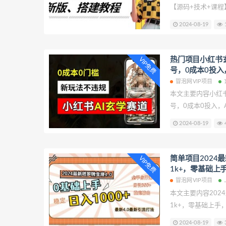
【源码+技术+课程
费进群系统搭建教
2024-08-19
1
程】【揭秘】进行
创业项目课程帮助
程，手把手课程【
热门项目小红书
VIP免费
号，0成本0投入
2w+【揭秘】便宜
冒泡网VIP项目
本文主要内容小红
号，0成本0投入，
【揭秘】 我们今天
2024-08-19
4
法，不违规不封号，
账号变现2w+【
业者提供创业项目
简单项目2024
VIP免费
道AI新玩法，不违
1k+，零基础上
成，已有账号变现2
月19日冒泡网VI
冒泡网VIP项目
本文主要内容202
1k+，零基础上手
对项目：2024最新
2024-08-19
3