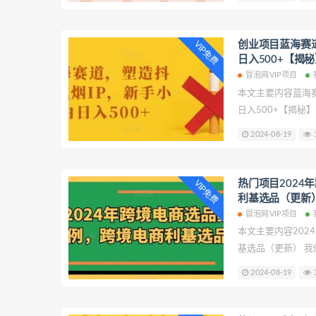
基础上手，全平台
助更多创业者提供创
最新塔罗牌变现4.
创业项目蓝海赛
VIP免费
平台打通【揭秘】
日入500+【揭秘
目
冒泡网VIP项目
本文主要内容蓝海
日入500+【揭秘
造抖音戒烟IP，新
2024-08-19
1
解，致力于帮助更
走弯路。 蓝海赛道
500+【揭秘】
热门项目2024
VIP免费
利基选品（更新）
冒泡网VIP项目
本文主要内容202
基选品（更新） 我
选品案例，跨境电
2024-08-19
3
力于帮助更多创业
路。 2024年跨