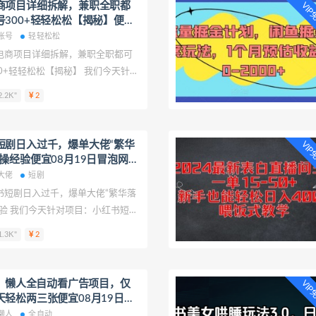
商项目详细拆解，兼职全职都
VI
300+轻轻松松【揭秘】便宜
VIP项目
账号
轻轻松松
电商项目详细拆解，兼职全职都可
0+轻轻松松【揭秘】 我们今天针对
目详细拆解，兼职全职都可做，每
.2K"
2
轻松松【揭秘】进行拆解，致力于帮
创业项目课程帮助少走弯路。 虚拟
，兼职全职都可做，每天单账号
短剧日入过千，爆单大佬“繁华
VI
揭秘】
操经验便宜08月19日冒泡网
大佬
短剧
书短剧日入过千，爆单大佬“繁华落
验 我们今天针对项目：小红书短剧
佬“繁华落叶”分享二创实操经验进行
.3K"
2
更多创业者提供创业项目课程帮助
短剧日入过千，爆单大佬“繁华落
验
期）懒人全自动看广告项目，仅
VI
轻松两三张便宜08月19日中
懒人
全自动