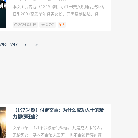
本文主要内容（12195期）小红书美女哄睡玩法3.0，
日引200+高质量年轻男女粉，只需复制粘贴，轻… 我
们今天针对项目：（12195期）小红书美女哄睡玩法
2024-08-19
3.7K"
2
3.0，日引200+高质量年轻男女粉，只需复制粘贴，
轻…进行拆解，致力于帮助更多创业者提供创业项目课
程帮助少走弯路。
946
947
（19754期）付费文章：为什么成功人士的精
力都很旺盛？
文章介绍： 1.1不会被感情纠缠。 凡是成大事的人，
无论男女，基本不会陷入爱河， 也不会被情感纠缠。