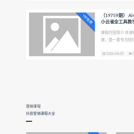
（19759期） A
VIP免费
小云雀全工具教
零基础也能快速
课程内容简介 本课
课，是一套专为短
教程。课程从账号
2026-08-07
辑讲起，系统拆解
速上手。
营销课程
抖音营销课程大全