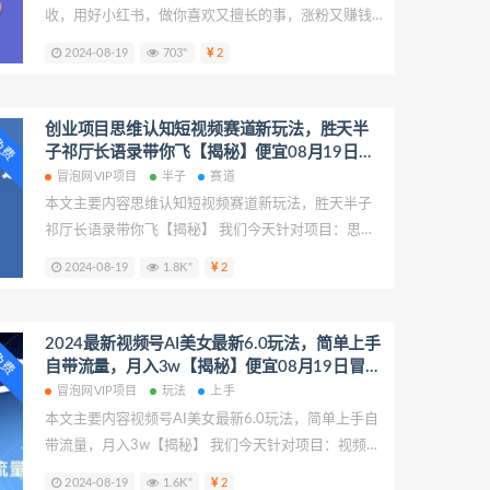
收，用好小红书，做你喜欢又擅长的事，涨粉又赚钱
我们今天针对项目：爆款小红书训练营，技能 + 涨粉
2024-08-19
703"
2
+ 增收，用好小红书，做你喜欢又擅长的事，涨粉又赚
钱进行拆解，致力于帮助更多创业者提供创业项目课
程帮助少走弯路。 爆款小红书训练营，技能 + 涨粉 +
创业项目思维认知短视频赛道新玩法，胜天半
P免费
增收，用好小红书，做你喜欢又擅长的事，涨粉又赚
子祁厅长语录带你飞【揭秘】便宜08月19日冒
钱
泡网VIP项目
冒泡网VIP项目
半子
赛道
本文主要内容思维认知短视频赛道新玩法，胜天半子
祁厅长语录带你飞【揭秘】 我们今天针对项目：思维
认知短视频赛道新玩法，胜天半子祁厅长语录带你飞
2024-08-19
1.8K"
2
【揭秘】进行拆解，致力于帮助更多创业者提供创业
项目课程帮助少走弯路。 思维认知短视频赛道新玩
法，胜天半子祁厅长语录带你飞【揭秘】
2024最新视频号AI美女最新6.0玩法，简单上手
P免费
自带流量，月入3w【揭秘】便宜08月19日冒泡
网VIP项目
冒泡网VIP项目
玩法
上手
本文主要内容视频号AI美女最新6.0玩法，简单上手自
带流量，月入3w【揭秘】 我们今天针对项目：视频号
AI美女最新6.0玩法，简单上手自带流量，月入3w【揭
2024-08-19
1.6K"
2