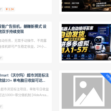
示词让AI写稿原创度偏低，还要手
0"
1.34
间。这款AI工具只需导入爆款图
AI智能广告挂机，躺赚新模式 设
放双手持续变现
全自动任务，无需手动操作、不用露
备挂机即可产生稳定收益，24小时
、提现稳定、适合个人副业、矩阵
0"
即可上手盈利。 [HideArea]
almart（沃尔玛）超市浏览标注
VI
益20+ 单电脑日收益可达
制
尔玛）超市浏览标注项目，单账号日收益
1000+带分佣机制 [HideArea]
.com/s/1VgzwKlkqs-XrQ3
0"