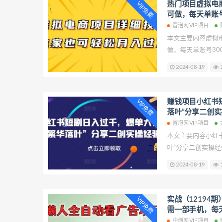
热门项目虚拟电
VIP免费
可做，每天单账号
08月19日冒泡网
冒泡网VIP项目
本文主要内容虚拟
做，每天单账号30
项目：虚拟电商项
2024-08-19
2
天单账号300+轻
助更多创业者提供
电商项目详细拆解
赚钱项目小红书
VIP免费
300+轻轻松松【
落叶”分享二创实
VIP项目
冒泡网VIP项目
本文主要内容小红
叶”分享二创实操经
日入过千，爆单大
2024-08-19
1
拆解，致力于帮助
少走弯路。 小红书
叶”分享二创实操经
实战（12194
VIP免费
需一部手机，每天
创网VIP项目
中创网VIP项目