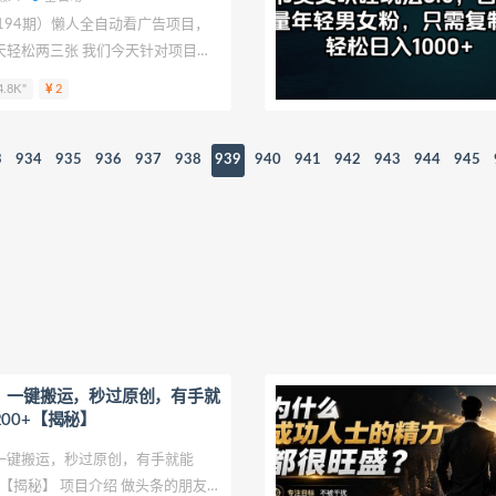
194期）懒人全自动看广告项目，
天轻松两三张 我们今天针对项目：
人全自动看广告项目，仅需一部手
.8K"
2
张进行拆解，致力于帮助更多创业
走弯路。 内容：懒人全自
需一部手机，每天轻松两三张
3
934
935
936
937
938
939
940
941
942
943
944
945
条，一键搬运，秒过原创，有手就
00+【揭秘】
，一键搬运，秒过原创，有手就能
+【揭秘】 项目介绍 做头条的朋友