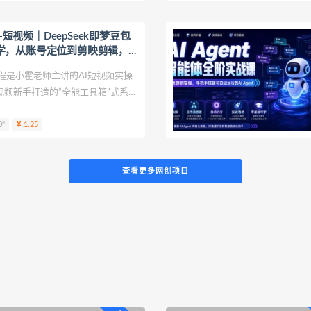
I+短视频｜DeepSeek即梦豆包
学，从账号定位到剪映剪辑，
上手做爆款
程是小霍老师主讲的AI短视频实操
视频新手打造的“全能工具箱”式系统
定位、打标签、养号运营等底层逻
0"
1.25
剪映全套剪辑功能，零基础也能快
查看更多网创项目