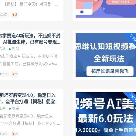
】【揭秘】 我们今天针对项目：付
程，手把手课程【源码+技术+课
.1K"
2
拆解，致力于帮助更多创业者提供
少走弯路。 付费进群系统搭建教
源码+技术+课程】【揭秘】
玄学赛道AI新玩法，不违规不封
VI
，AI批量生成，已有账号变现
08月19日冒泡网VIP项目
玄学
封号
书玄学赛道AI新玩法，不违规不封
AI批量生成，已有账号变现2w+
针对项目：小红书玄学赛道AI新玩
.1K"
2
0成本0投入，AI批量生成，已有
揭秘】进行拆解，致力于帮助更多创
课程帮助少走弯路。 小红书玄学赛
最新塔罗牌变现4.0，稳定日入
VI
规不封号，0成本0投入，AI批量生
手，全平台打通【揭秘】便宜08
w+【揭秘】
P项目
上手
稳定
4最新塔罗牌变现4.0，稳定日入
，全平台打通【揭秘】 我们今天针
塔罗牌变现4.0，稳定日入1k+，零
.3K"
2