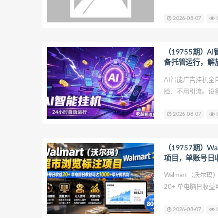
都清楚，以往靠提
2026-08-07
动修改，十分耗时
文，三秒
（19755期）
备托管运行，解
AI智能广告挂机
脸、不用引流。设
自动跑单，风控低
2026-08-07
放大，零基础小白当天
（19757期）W
项目，单账号日收
1000+带分佣机
Walmart（沃
20+ 单电脑日收益可达
https://pan.baidu
2026-08-07