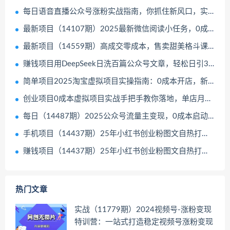
每日语音直播公众号涨粉实战指南，你抓住新风口，实现公众号快速涨粉开通流量主03-22冒泡网
最新项目（14107期）2025最新微信阅读小任务，0成本，轻松日入300+可矩阵可放大03-21中创网
最新项目（14559期）高成交零成本，售卖甜美格斗课程，谁发谁火，加爆微信，日入1000+收款&#8230;03-17中创网
赚钱项目用DeepSeek日洗百篇公众号文章，轻松日引300+创业粉，卖项目月入1w+03-13冒泡网
简单项目2025淘宝虚拟项目实操指南：0成本开店，新手单店月入5000+【5节系列课程】03-13福缘网
创业项目0成本虚拟项目实战手把手教你落地，单店月入5k03-11冒泡网
每日（14487期）2025公众号流量主变现，0成本启动，AI产文，小绿书搬砖全攻略！03-11中创网
手机项目（14437期）25年小红书创业粉图文自热打法，一部手机简单操作，日引300＋创业粉，零投资，零成本，每天利用20分钟就能完成03-09中创网
赚钱项目（14437期）25年小红书创业粉图文自热打法，一部手机简单操作，日引300＋创业粉，零投资，零成本，每天利用20分钟就能完成03-06中创网
热门文章
实战（11779期）2024视频号-涨粉变现
特训营：一站式打造稳定视频号涨粉变现