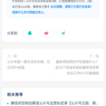
代哥网创
»
公众号变现训练营第3期，打造能赚钱的公众号，0成
本日涨1000粉，霸屏技巧携手
站长提醒：课程只为提升信息差！
视频中让你付费建议停止。
分享到：
上一篇
下一篇
公众号搜一搜引流实训课，日
最新项目网创不知道做什么？
引200+结盟
这33个低成本挂机搬砖项目够
你玩几年01-02福缘网
相关推荐
赚钱项目网创赛道公众号运营私密课【公众号注册、赛道选择、话题选择、引流变现】全流程03-23冒泡网